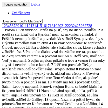
Biblia
Toggle navigation
Zväčšiť text
1
2
3
4
5
6
7
8
9
10
11
12
13
14
15
16
17
18
19
20
21
22
23
24
25
26
27
28
1
Potom Duch vyviedol Ježiša na púšť, aby ho diabol pokúšal.
2
A
postil sa štyridsať dní a štyridsať nocí, až nakoniec vyhladol.
3
Prišiel k nemu pokušiteľ a povedal: Ak si Boží Syn, povedz, aby sa
z týchto kameňov stali chleby!
4
On však odpovedal: Je napísané:
Človek nebude žiť iba z chleba, ale z každého slova, ktoré vychádza
z Božích úst.
5
Potom ho diabol vzal do svätého mesta, postavil ho
na okraj strechy chrámu
6
a povedal mu: Ak si Boží Syn, skoč dolu!
Veď je napísané: Svojim anjelom prikáže o tebe a vezmú ťa na ruky,
aby si si neudrel nohu o kameň.
7
Ježiš mu povedal: Tiež je
napísané: Nebudeš pokúšať Pána, svojho Boha!
8
Potom ho zase
diabol vzal na veľmi vysoký vrch, ukázal mu všetky kráľovstvá
sveta a ich slávu
9
a povedal mu: Toto všetko ti dám, ak padneš
predo mnou
a pokloníš sa mi.
10
Vtedy mu Ježiš povedal: Odíď,
Satan! Lebo je napísané: Pánovi, svojmu Bohu, sa budeš klaňať a
iba jemu budeš slúžiť!
11
Nato ho diabol opustil, a hľa, prišli
k
nemu
anjeli a obsluhovali ho.
12
Keď sa Ježiš dopočul, že Jána
uväznili, odišiel do Galiley;
13
opustil Nazaret a prišiel bývať do
prímorského
mesta
Kafarnaum na území Zebúluna a Naftáliho,
14