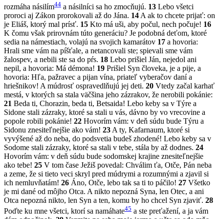
44
rozmáha násilím
a násilníci sa ho zmocňujú.
13
Lebo všetci
proroci aj Zákon prorokovali až do Jána.
14
A ak to chcete prijať: on
je Eliáš, ktorý mal prísť.
15
Kto má uši, aby počul, nech počuje!
16
K čomu však prirovnám túto generáciu? Je podobná deťom, ktoré
sedia na námestiach, volajú na svojich kamarátov
17
a hovoria:
Hrali sme vám na píšťale, a netancovali ste; spievali sme vám
žalospev, a nebili ste sa do pŕs.
18
Lebo prišiel Ján, nejedol ani
nepil, a hovoria: Má démona!
19
Prišiel Syn človeka, je a pije, a
hovoria: Hľa, pažravec a pijan vína, priateľ vyberačov daní a
hriešnikov! A múdrosť ospravedlňujú jej deti.
20
Vtedy začal karhať
mestá, v ktorých sa stala väčšina jeho zázrakov, že nerobili pokánie:
21
Beda ti, Chorazin, beda ti, Betsaida! Lebo keby sa v Týre a
Sidone stali zázraky, ktoré sa stali u vás, dávno by vo vrecovine a
popole robili pokánie!
22
Hovorím vám: v deň súdu bude Týru a
Sidonu znesiteľnejšie ako vám!
23
A ty, Kafarnaum, ktoré si
vyvýšené až do neba, do podsvetia budeš zhodené! Lebo keby sa v
Sodome stali zázraky, ktoré sa stali v tebe, stála by až dodnes.
24
Hovorím vám: v deň súdu bude sodomskej krajine znesiteľnejšie
ako tebe!
25
V tom čase Ježiš povedal: Chválim ťa, Otče, Pán neba
a zeme, že si tieto veci skryl pred múdrymi a rozumnými a zjavil si
ich nemluvňatám!
26
Áno, Otče, lebo tak sa ti to páčilo!
27
Všetko
je mi dané od môjho Otca. A nikto nepozná Syna, len Otec, a ani
Otca nepozná nikto, len Syn a ten, komu by ho chcel Syn zjaviť.
28
45
Poďte ku mne všetci, ktorí sa namáhate
a ste preťažení, a ja vám