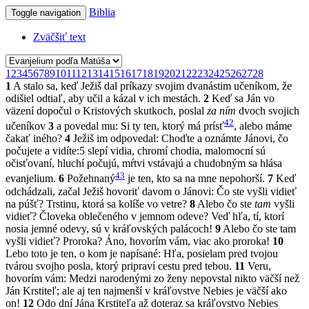
Biblia
Toggle navigation
Zväčšiť text
1
2
3
4
5
6
7
8
9
10
11
12
13
14
15
16
17
18
19
20
21
22
23
24
25
26
27
28
1
A stalo sa, keď Ježiš dal príkazy svojim dvanástim učeníkom, že
odišiel odtiaľ, aby učil a kázal v ich mestách.
2
Keď sa Ján vo
väzení dopočul o Kristových skutkoch, poslal
za ním
dvoch svojich
42
učeníkov
3
a povedal mu: Si ty ten, ktorý má prísť
, alebo máme
čakať iného?
4
Ježiš im odpovedal: Choďte a oznámte Jánovi, čo
počujete a vidíte:5 slepí vidia, chromí chodia, malomocní sú
očisťovaní, hluchí počujú, mŕtvi vstávajú a chudobným sa hlása
43
evanjelium.
6
Požehnaný
je ten, kto sa na mne nepohorší.
7
Keď
odchádzali, začal Ježiš hovoriť davom o Jánovi: Čo ste vyšli vidieť
na púšť? Trstinu, ktorá sa kolíše vo vetre?
8
Alebo čo ste
tam
vyšli
vidieť? Človeka oblečeného v jemnom odeve? Veď hľa, tí, ktorí
nosia jemné odevy, sú v kráľovských palácoch!
9
Alebo čo ste tam
vyšli vidieť? Proroka? Áno, hovorím vám, viac ako proroka!
10
Lebo toto je ten, o kom je napísané: Hľa, posielam pred tvojou
tvárou svojho posla, ktorý pripraví cestu pred tebou.
11
Veru,
hovorím vám: Medzi narodenými zo ženy nepovstal nikto väčší než
Ján Krstiteľ; ale aj ten najmenší v kráľovstve Nebies je väčší ako
on!
12
Odo dní Jána Krstiteľa až doteraz sa kráľovstvo Nebies