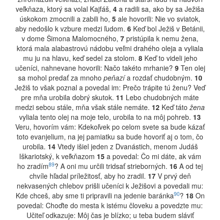
veľkňaza, ktorý sa volal Kajfáš,
4
a radili sa, ako by sa Ježiša
úskokom zmocnili a zabili ho,
5
ale hovorili: Nie vo sviatok,
aby nedošlo k vzbure medzi ľudom.
6
Keď bol Ježiš v Betánii,
v dome Šimona Malomocného,
7
pristúpila k nemu žena,
ktorá mala alabastrovú nádobu veľmi drahého oleja a vyliala
mu ju na hlavu, keď sedel za stolom.
8
Keď to videli jeho
učeníci, nahnevane hovorili: Načo takéto mrhanie?
9
Ten olej
sa mohol predať za mnoho
peňazí
a rozdať chudobným.
10
Ježiš to však poznal a povedal im: Prečo trápite tú ženu? Veď
pre mňa urobila dobrý skutok.
11
Lebo chudobných máte
medzi sebou stále, mňa však stále nemáte.
12
Keď táto
žena
vyliala tento olej na moje telo, urobila to na môj pohreb.
13
Veru, hovorím vám: Kdekoľvek po celom svete sa bude kázať
toto evanjelium, na jej pamiatku sa bude hovoriť aj o tom, čo
urobila.
14
Vtedy išiel jeden z Dvanástich, menom Judáš
Iškariotský, k veľkňazom
15
a povedal: Čo mi dáte, ak vám
89
ho zradím
? A oni mu určili tridsať strieborných.
16
A od tej
chvíle hľadal príležitosť, aby ho zradil.
17
V prvý deň
nekvasených chlebov prišli učeníci k Ježišovi a povedali mu:
90
Kde chceš, aby sme ti pripravili na jedenie baránka
?
18
On
povedal: Choďte do mesta k istému človeku a povedzte mu:
Učiteľ odkazuje: Môj čas je blízko; u teba budem sláviť