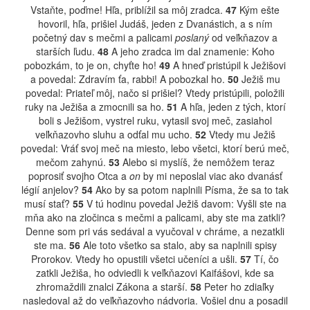
Vstaňte, poďme! Hľa, priblížil sa môj zradca.
47
Kým ešte
hovoril, hľa, prišiel Judáš, jeden z Dvanástich, a s ním
početný dav s mečmi a palicami
poslaný
od veľkňazov a
starších ľudu.
48
A jeho zradca im dal znamenie: Koho
pobozkám, to je on, chyťte ho!
49
A hneď pristúpil k Ježišovi
a povedal: Zdravím ťa, rabbi! A pobozkal ho.
50
Ježiš mu
povedal: Priateľ môj, načo si prišiel? Vtedy pristúpili, položili
ruky na Ježiša a zmocnili sa ho.
51
A hľa, jeden z tých, ktorí
boli s Ježišom, vystrel ruku, vytasil svoj meč, zasiahol
veľkňazovho sluhu a odťal mu ucho.
52
Vtedy mu Ježiš
povedal: Vráť svoj meč na miesto, lebo všetci, ktorí berú meč,
mečom zahynú.
53
Alebo si myslíš, že nemôžem teraz
poprosiť svojho Otca a
on
by mi neposlal viac ako dvanásť
légií anjelov?
54
Ako by sa potom naplnili Písma, že sa to tak
musí stať?
55
V tú hodinu povedal Ježiš davom: Vyšli ste na
mňa ako na zločinca s mečmi a palicami, aby ste ma zatkli?
Denne som pri vás sedával a vyučoval v chráme, a nezatkli
ste ma.
56
Ale toto všetko sa stalo, aby sa naplnili spisy
Prorokov. Vtedy ho opustili všetci učeníci a ušli.
57
Tí, čo
zatkli Ježiša, ho odviedli k veľkňazovi Kaifášovi, kde sa
zhromaždili znalci Zákona a starší.
58
Peter ho zdiaľky
nasledoval až do veľkňazovho nádvoria. Vošiel dnu a posadil