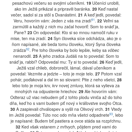
pesachovú večeru so svojimi učeníkmi.
19
Učeníci urobili,
ako im Ježiš prikázal a pripravili baránka.
20
Keď nastal
večer, sadol si za stôl s Dvanástimi.
21
A keď jedli, povedal:
91
Veru, hovorím vám: Jeden z vás ma zradí
.
22
Veľmi sa
zarmútili a každý z nich mu začal hovoriť: Som to snáď ja,
Pane?
23
On odpovedal: Kto si so mnou namočil ruku v
mise, ten ma zradí.
24
Syn človeka síce odchádza, ako je o
ňom napísané, ale beda tomu človeku, ktorý Syna človeka
92
zrádza
. Pre toho človeka by bolo lepšie, keby sa
vôbec
nenarodil.
25
A jeho zradca Judáš na to povedal: Som to
snáď ja, rabbi? Odpovedal mu: Ty si to povedal.
26
Keď jedli,
Ježiš vzal chlieb, dobrorečil, lámal, dával učeníkom a
povedal: Vezmite
a
jedzte – toto je moje telo.
27
Potom vzal
pohár, poďakoval a dal im so slovami: Pite z neho všetci,
28
lebo toto je moja krv,
krv
novej zmluvy, ktorá sa vylieva za
mnohých na odpustenie hriechov.
29
Ale hovorím vám:
Odteraz už viac nebudem piť z tohto plodu viniča až do toho
dňa, keď ho s vami budem piť nový v kráľovstve svojho Otca.
30
A zaspievali chválospev a vyšli na Olivový vrch.
31
Vtedy
93
im Ježiš povedal: Túto noc odo mňa všetci odpadnete
, lebo
je napísané: Budem biť pastiera a ovce stáda sa rozpŕchnu.
32
Ked však vstanem
z mŕtvych
, pôjdem pred vami do