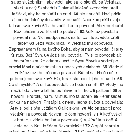
sa so služobníkmi, aby videl, ako sa to skončí.
59
Veľkňazi,
98
starší a celý Sanhedrin
hľadali falošné svedectvo proti
Ježišovi, aby ho odsúdili na smrť,
60
ale nenašli. Hoci prišlo
aj mnoho falošných svedkov, nenašli. Napokon prišli dvaja
falošní svedkovia
61
a hovorili: Tento povedal: Môžem zbúrať
Boží chrám a za tri dni ho postaviť.
62
Veľkňaz povstal a
povedal mu: Nič neodpovedáš na to, čo títo svedčia proti
tebe?
63
Ježiš však mlčal. A veľkňaz mu odpovedal:
Zaprisahávam ťa na živého Boha, aby si nám povedal, či si ty
Kristus, Boží Syn.
64
Ježiš mu povedal: Ty si to povedal; ale
hovorím vám, že odteraz uvidíte Syna človeka sedieť po
pravici Moci a prichádzať na nebeských oblakoch.
65
Vtedy si
veľkňaz roztrhol rúcho a povedal: Rúhal sa! Na čo ešte
potrebujeme svedkov? Hľa, teraz ste počuli jeho rúhanie.
66
Čo si myslíte? A oni odpovedali: Je hoden smrti.
67
Vtedy mu
napľuli do tváre a bili ho po hlave; a iní ho bili palicami
68
a
hovorili: Prorokuj nám, Kristus, kto ťa udrel?
69
Peter sedel
vonku na nádvorí. Pristúpila k nemu jedna slúžka a povedala:
Aj ty si bol s tým Ježišom Galilejským!
70
Ale on zaprel pred
všetkými a povedal: Neviem, o čom hovoríš.
71
A keď vyšiel
k bráne, uvidela ho iná a povedala tým,
ktorí
tam
boli
: Aj
tento bol s tým Ježišom Nazaretským!
72
A opäť zaprel s
prísahou: Nepoznám toho človeka.
73
O malú
chvíľu
pristúpili