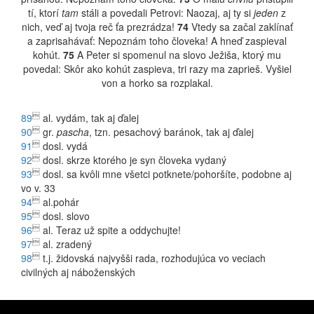
tí, ktorí
tam
stáli a povedali Petrovi: Naozaj, aj ty si
jeden
z
nich, veď aj tvoja reč ťa prezrádza!
74
Vtedy sa začal zaklínať
a zaprisahávať: Nepoznám toho človeka! A hneď zaspieval
kohút.
75
A Peter si spomenul na slovo Ježiša, ktorý mu
povedal: Skôr ako kohút zaspieva, tri razy ma zaprieš. Vyšiel
von a horko sa rozplakal.

89
al. vydám, tak aj ďalej

90
gr.
pascha
, tzn. pesachový baránok, tak aj ďalej

91
dosl. vydá

92
dosl. skrze ktorého je syn človeka vydaný

93
dosl. sa kvôli mne všetci potknete/pohoršíte, podobne aj
vo v. 33

94
al.pohár

95
dosl. slovo

96
al. Teraz už spite a oddychujte!

97
al. zradený

98
t.j. židovská najvyšši rada, rozhodujúca vo veciach
civilných aj náboženských