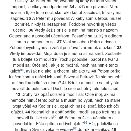
Galiley.
33
Peter mu odpovedal: Aj keby od teba všetci
odpadli, ja nikdy neodpadnem!
34
Ježiš mu povedal: Veru,
hovorím ti, že tejto noci, skôr ako kohút zaspieva, tri razy ma
zaprieš.
35
A Peter mu povedal: Aj keby som s tebou musel
zomrieť, nikdy ťa nezapriem! Podobne hovorili aj všetci
učeníci.
36
Vtedy Ježiš prišiel s nimi na miesto s názvom
Getsemane a povedal učeníkom: Posaďte sa tu, kým odídem
tamto a pomodlím sa.
37
Vzal so sebou Petra a dvoch
Zebedejových synov a začal pociťovať zármutok a úzkosť.
38
Vtedy im povedal: Moja duša je smutná až na smrť. Zostaňte
tu a bdejte so mnou!
39
Trochu poodišiel, padol na tvár a
modlil sa: Otče môj, ak je to možné, nech ma minie tento
94
kalich
, avšak nie ako ja chcem, ale ako ty.
40
Potom prišiel
k učeníkom a našiel ich spať. Povedal Petrovi: To ste nemohli
ani hodinu bdieť so mnou?
41
Bdejte a modlite sa, aby ste
nevošli do pokušenia! Duch je síce ochotný, ale telo slabé.
42
Druhý raz opäť odišiel a modlil sa: Otče môj, ak ma
nemôže minúť tento pohár a musím ho vypiť, nech sa stane
tvoja vôľa!
43
Keď prišiel, opäť ich našiel spať, lebo ich oči
oťaželi.
44
Nechal ich a opäť odišiel, modlil sa po tretí raz a
95
hovoril tie isté slová
.
45
Potom prišiel k učeníkom a
96
povedal im: Ešte spíte a oddychujete?
Hľa, priblížila sa
97
hodina a Syn človeka je vydaný
do rúk hriešnikov.
46