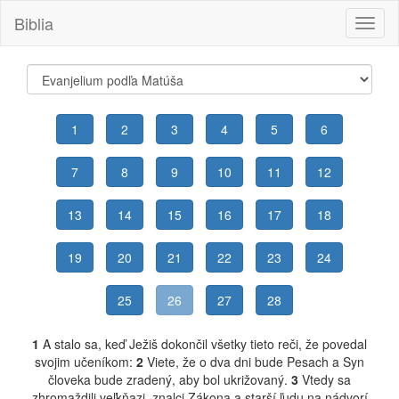
Biblia
Toggl
naviga
1
2
3
4
5
6
7
8
9
10
11
12
13
14
15
16
17
18
19
20
21
22
23
24
25
26
27
28
1
A stalo sa, keď Ježiš dokončil všetky tieto reči, že povedal
svojim učeníkom:
2
Viete, že o dva dni bude Pesach a Syn
človeka bude zradený, aby bol ukrižovaný.
3
Vtedy sa
zhromaždili veľkňazi, znalci Zákona a starší ľudu na nádvorí