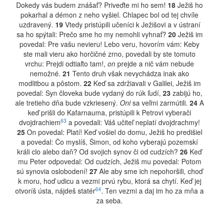
Dokedy vás budem znášať? Priveďte mi ho sem!
18
Ježiš ho
pokarhal a démon z neho vyšiel. Chlapec bol od tej chvíle
uzdravený.
19
Vtedy pristúpili učeníci k Ježišovi a v ústraní
sa ho spýtali: Prečo sme ho my nemohli vyhnať?
20
Ježiš im
povedal: Pre vašu nevieru! Lebo veru, hovorím vám: Keby
ste mali vieru ako horčičné zrno, povedali by ste tomuto
vrchu: Prejdi odtiaľto tam!,
on
prejde a nič vám nebude
nemožné.
21
Tento druh však nevychádza inak ako
modlitbou a pôstom.
22
Keď sa zdržiavali v Galilei, Ježiš im
povedal: Syn človeka bude vydaný do rúk ľudí,
23
zabijú ho,
ale tretieho dňa bude vzkriesený.
Oni
sa veľmi zarmútili.
24
A
keď prišli do Kafarnauma, pristúpili k Petrovi vyberači
63
dvojdrachiem
a povedali: Váš učiteľ neplatí dvojdrachmy!
25
On povedal: Platí! Keď vošiel do domu, Ježiš ho predišiel
a povedal: Čo myslíš, Šimon, od koho vyberajú pozemskí
králi clo alebo daň? Od svojich synov či od cudzích?
26
Keď
mu Peter odpovedal: Od cudzích, Ježiš mu povedal: Potom
sú synovia oslobodení!
27
Ale aby sme ich nepohoršili, choď
k moru, hoď udicu a vezmi prvú rybu, ktorá sa chytí. Keď jej
64
otvoríš ústa, nájdeš statér
. Ten vezmi a daj im ho za mňa a
za seba.