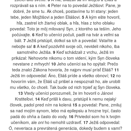
rozprávali sa s ním.
4
Peter na to povedal Ježišovi: Pane, je
dobré, že sme tu. Ak chceš, postavíme tu tri stany: jeden
tebe, jeden Mojžišovi a jeden Eliášovi.
5
A kým ešte hovoril,
hľa, zastrel ich žiarivý oblak, a hľa, hlas z toho oblaku
povedal: Toto je môj milovaný Syn, z ktorého sa teším. Jeho
počúvajte.
6
Keď to učeníci počuli, padli na tvár a veľmi sa
báli.
7
Ježiš pristúpil, dotkol sa ich a povedal: Vstaňte a
nebojte sa!
8
A keď pozdvihli svoje oči, nevideli nikoho, iba
samotného Ježiša.
9
Keď schádzali z vrchu, Ježiš im
prikázal: Nehovorte nikomu o tom videní, kým Syn človeka
nevstane z mŕtvych!
10
Jeho učeníci sa ho opýtali: Prečo
teda znalci Zákona hovoria, že najprv musí prísť Eliáš?
11
Ježiš im odpovedal: Áno, Eliáš príde a všetko obnoví;
12
no
hovorím vám, že Eliáš už prišiel a nespoznali ho, ale urobili
mu všetko, čo chceli. Tak bude od nich trpieť aj Syn človeka.
13
Vtedy učeníci porozumeli, že im hovoril o Jánovi
Krstiteľovi.
14
Keď prišli k davu, pristúpil k nemu
nejaký
človek, padol pred
ním
na kolená
15
a povedal: Pane, zmiluj
sa nad mojím synom, lebo má epilepsiu a hrozne trpí, často
padá do ohňa a často do vody.
16
Priviedol som ho k tvojim
učeníkom, ale
oni
ho nemohli uzdraviť.
17
Ježiš odpovedal:
Ó, neveriaca a prevrátená generácia, dokedy budem s vami?