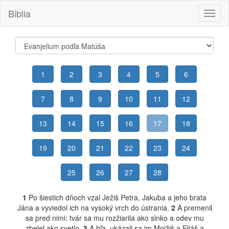
Biblia
Toggl
naviga
1
2
3
4
5
6
7
8
9
10
11
12
13
14
15
16
17
18
19
20
21
22
23
24
25
26
27
28
1
Po šiestich dňoch vzal Ježiš Petra, Jakuba a jeho brata
Jána a vyviedol ich na vysoký vrch do ústrania.
2
A premenil
sa pred nimi: tvár sa mu rozžiarila ako slnko a odev mu
zbelel ako svetlo.
3
A hľa, ukázali sa im Mojžiš a Eliáš a