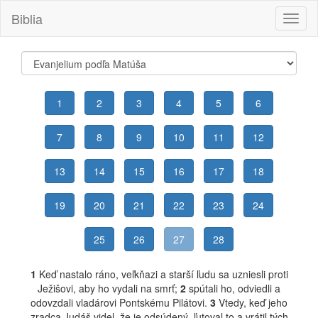
Biblia
Toggl
naviga
1
2
3
4
5
6
7
8
9
10
11
12
13
14
15
16
17
18
19
20
21
22
23
24
25
26
27
28
1
Keď nastalo ráno, veľkňazi a starší ľudu sa uzniesli proti
Ježišovi, aby ho vydali na smrť;
2
spútali ho, odviedli a
odovzdali vladárovi Pontskému Pilátovi.
3
Vtedy, keď jeho
zradca Judáš videl, že je odsúdený, ľutoval to a vrátil tých