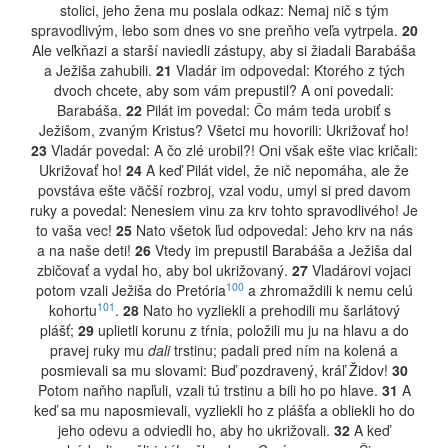
stolici, jeho žena mu poslala odkaz: Nemaj nič s tým
spravodlivým, lebo som dnes vo sne preňho veľa vytrpela.
20
Ale veľkňazi a starší naviedli zástupy, aby si žiadali Barabáša
a Ježiša zahubili.
21
Vladár im odpovedal: Ktorého z tých
dvoch chcete, aby som vám prepustil? A oni povedali:
Barabáša.
22
Pilát im povedal: Čo mám teda urobiť s
Ježišom, zvaným Kristus? Všetci mu hovorili: Ukrižovať ho!
23
Vladár povedal: A čo zlé urobil?! Oni však ešte viac kričali:
Ukrižovať ho!
24
A keď Pilát videl, že nič nepomáha, ale že
povstáva ešte väčší rozbroj, vzal vodu, umyl si pred davom
ruky a povedal: Nenesiem vinu za krv tohto spravodlivého! Je
to vaša vec!
25
Nato všetok ľud odpovedal: Jeho krv na nás
a na naše deti!
26
Vtedy im prepustil Barabáša a Ježiša dal
zbičovať a vydal ho, aby bol ukrižovaný.
27
Vladárovi vojaci
100
potom vzali Ježiša do Pretória
a zhromaždili k nemu celú
101
kohortu
.
28
Nato ho vyzliekli a prehodili mu šarlátový
plášť;
29
uplietli korunu z tŕnia, položili mu ju na hlavu a do
pravej ruky mu
dali
trstinu; padali pred ním na kolená a
posmievali sa mu slovami: Buď pozdravený, kráľ Židov!
30
Potom naňho napľuli, vzali tú trstinu a bili ho po hlave.
31
A
keď sa mu naposmievali, vyzliekli ho z plášťa a obliekli ho do
jeho odevu a odviedli ho, aby ho ukrižovali.
32
A keď