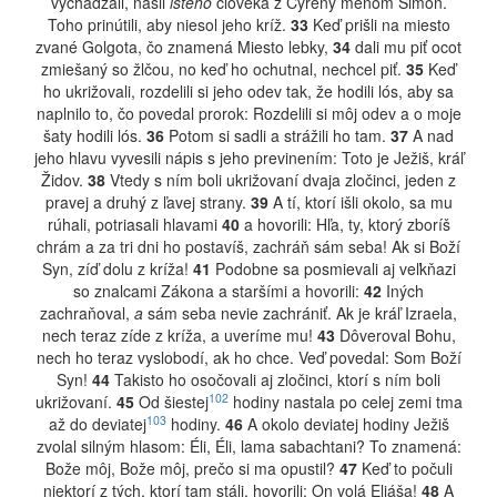
vychádzali, našli
istého
človeka z Cyrény menom Šimon.
Toho prinútili, aby niesol jeho kríž.
33
Keď prišli na miesto
zvané Golgota, čo znamená Miesto lebky,
34
dali mu piť ocot
zmiešaný so žlčou, no keď ho ochutnal, nechcel piť.
35
Keď
ho ukrižovali, rozdelili si jeho odev tak, že hodili lós, aby sa
naplnilo to, čo povedal prorok: Rozdelili si môj odev a o moje
šaty hodili lós.
36
Potom si sadli a strážili ho tam.
37
A nad
jeho hlavu vyvesili nápis s jeho previnením: Toto je Ježiš, kráľ
Židov.
38
Vtedy s ním boli ukrižovaní dvaja zločinci, jeden z
pravej a druhý z ľavej strany.
39
A tí, ktorí išli okolo, sa mu
rúhali, potriasali hlavami
40
a hovorili: Hľa, ty, ktorý zboríš
chrám a za tri dni ho postavíš, zachráň sám seba! Ak si Boží
Syn, zíď dolu z kríža!
41
Podobne sa posmievali aj veľkňazi
so znalcami Zákona a staršími a hovorili:
42
Iných
zachraňoval,
a
sám seba nevie zachrániť. Ak je kráľ Izraela,
nech teraz zíde z kríža, a uveríme mu!
43
Dôveroval Bohu,
nech ho teraz vyslobodí, ak ho chce. Veď povedal: Som Boží
Syn!
44
Takisto ho osočovali aj zločinci, ktorí s ním boli
102
ukrižovaní.
45
Od šiestej
hodiny nastala po celej zemi tma
103
až do deviatej
hodiny.
46
A okolo deviatej hodiny Ježiš
zvolal silným hlasom: Éli, Éli, lama sabachtani? To znamená:
Bože môj, Bože môj, prečo si ma opustil?
47
Keď to počuli
niektorí z tých, ktorí tam stáli, hovorili: On volá Eliáša!
48
A