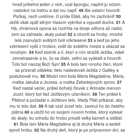
hneď pribehol jeden z nich, vzal špongiu, naplnil ju octom,
nastokol na trstinu a dal mu napiť.
49
Ale ostatní hovorili:
Počkaj, nech uvidíme, či príde Eliáš, aby ho zachránil!
50
Ježiš však opäť silným hlasom vykríkol a vypustil ducha.
51
A
hľa, chrámová opona sa roztrhla na dvoje odhora až nadol,
zem sa zatriasla, skaly pukali
52
a otvorili sa hroby; mnohé
telá zosnulých svätých boli vzkriesené
53
a keď po jeho
vzkriesení vyšli z hrobov, vošli do svätého mesta a ukázali sa
mnohým.
54
Keď stotník a tí, ktorí s ním strážili Ježiša, videli
zemetrasenie a to, čo sa dialo, veľmi sa vydesili a hovorili:
Toto bol naozaj Boží Syn!
55
A bolo tam mnoho žien, ktoré
sa prizerali zďaleka; tieto nasledovali Ježiša z Galiley a
posluhovali mu.
56
Medzi nimi bola Mária Magdaléna, Mária,
matka Jakuba a Jozesa, a matka Zebedejových synov.
57
Keď nastal večer, prišiel bohatý človek z Arimatie menom
Jozef, ktorý bol tiež Ježišovým učeníkom.
58
Ten prišiel k
Pilátovi a požiadal o Ježišovo telo. Vtedy Pilát prikázal, aby
mu to telo dali.
59
A tak vzal Jozef telo, zavinul ho do čistého
plátna
60
a uložil ho vo svojom novom hrobe, ktorý vytesal
do skaly; ku vchodu do hrobu privalil veľký kameň a odišiel.
61
Bola tam Mária Magdaléna aj tá druhá Mária a sedeli
oproti hrobu.
62
Na druhý deň, ktorý je po prípravnom dni, sa