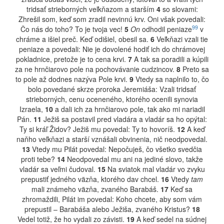
tridsať strieborných veľkňazom a starším
4
so slovami:
Zhrešil som, keď som zradil nevinnú krv. Oni však povedali:
99
Čo nás do toho? To je tvoja vec!
5
On
odhodil peniaze
v
chráme a išiel preč. Keď odišiel, obesil sa.
6
Veľkňazi vzali tie
peniaze a povedali: Nie je dovolené hodiť ich do chrámovej
pokladnice, pretože je to cena krvi.
7
A tak sa poradili a kúpili
za ne hrnčiarovo pole na pochovávanie cudzincov.
8
Preto sa
to pole až dodnes nazýva Pole krvi.
9
Vtedy sa naplnilo to, čo
bolo povedané skrze proroka Jeremiáša: Vzali tridsať
strieborných, cenu oceneného, ktorého ocenili synovia
Izraela,
10
a dali ich za hrnčiarovo pole, tak ako mi nariadil
Pán.
11
Ježiš sa postavil pred vladára a vladár sa ho opýtal:
Ty si kráľ Židov? Ježiš mu povedal: Ty to hovoríš.
12
A keď
naňho veľkňazi a starší vznášali obvinenia, nič neodpovedal.
13
Vtedy mu Pilát povedal: Nepočuješ, čo všetko svedčia
proti tebe?
14
Neodpovedal mu ani na jediné slovo, takže
vladár sa veľmi čudoval.
15
Na sviatok mal vladár vo zvyku
prepustiť jedného väzňa, ktorého dav chcel.
16
Vtedy
tam
mali známeho väzňa, zvaného Barabáš.
17
Keď sa
zhromaždili, Pilát im povedal: Koho chcete, aby som vám
prepustil – Barabáša alebo Ježiša, zvaného Kristus?
18
Vedel totiž, že ho vydali zo závisti.
19
A keď sedel na súdnej