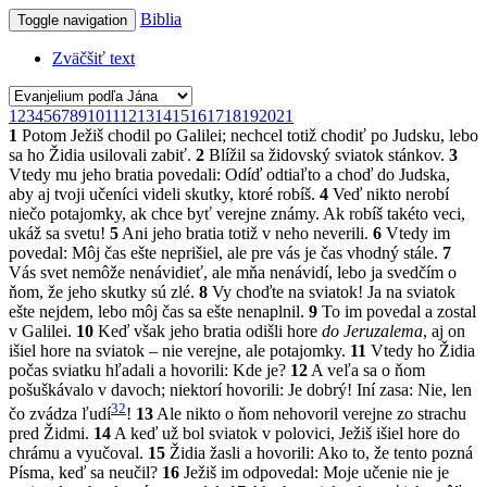
Biblia
Toggle navigation
Zväčšiť text
1
2
3
4
5
6
7
8
9
10
11
12
13
14
15
16
17
18
19
20
21
1
Potom Ježiš chodil po Galilei; nechcel totiž chodiť po Judsku, lebo
sa ho Židia usilovali zabiť.
2
Blížil sa židovský sviatok stánkov.
3
Vtedy mu jeho bratia povedali: Odíď odtiaľto a choď do Judska,
aby aj tvoji učeníci videli skutky, ktoré robíš.
4
Veď nikto nerobí
niečo potajomky, ak chce byť verejne známy. Ak robíš takéto veci,
ukáž sa svetu!
5
Ani jeho bratia totiž v neho neverili.
6
Vtedy im
povedal: Môj čas ešte neprišiel, ale pre vás je čas vhodný stále.
7
Vás svet nemôže nenávidieť, ale mňa nenávidí, lebo ja svedčím o
ňom, že jeho skutky sú zlé.
8
Vy choďte na sviatok! Ja na sviatok
ešte nejdem, lebo môj čas sa ešte nenaplnil.
9
To im povedal a zostal
v Galilei.
10
Keď však jeho bratia odišli hore
do Jeruzalema
, aj on
išiel hore na sviatok – nie verejne, ale potajomky.
11
Vtedy ho Židia
počas sviatku hľadali a hovorili: Kde je?
12
A veľa sa o ňom
pošuškávalo v davoch; niektorí hovorili: Je dobrý! Iní zasa: Nie, len
32
čo zvádza ľudí
!
13
Ale nikto o ňom nehovoril verejne zo strachu
pred Židmi.
14
A keď už bol sviatok v polovici, Ježiš išiel hore do
chrámu a vyučoval.
15
Židia žasli a hovorili: Ako to, že tento pozná
Písma, keď sa neučil?
16
Ježiš im odpovedal: Moje učenie nie je