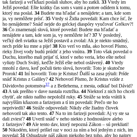
tak farizeji a veľkňazi poslali sluhov, aby ho zatkli.
33
Vtedy im
Ježiš povedal: Ešte krátky čas som s vami a
potom
odídem k tomu,
ktorý ma poslal.
34
Budete ma hľadať a nenájdete; a tam, kde som
ja, vy nemôžete prísť.
35
Vtedy si Židia povedali: Kam chce ísť, že
ho nenájdeme? Snáď nejde do gréckej diaspóry vyučovať Grékov?!
36
Čo znamenajú slová, ktoré povedal: Budete ma hľadať a
nenájdete a tam, kde som ja, vy nemôžete ísť?
37
V posledný,
veľký deň sviatku sa Ježiš postavil a zvolal: Ak je niekto smädný,
nech príde ku mne a pije!
38
Kto verí vo mňa, ako hovorí Písmo,
rieky živej vody budú prúdiť z jeho vnútra.
39
Toto však povedal o
Duchu, ktorého mali prijať tí, ktorí v neho veria, lebo ešte nebol
vyliaty
Duch Svätý, keďže Ježiš ešte nebol oslávený.
40
Vtedy
mnohí z davu, keď počuli tieto slová, hovorili: Toto je skutočne
Prorok!
41
Iní hovorili: Toto je Kristus! Ďalší sa zasa pýtali: Príde
snáď Kristus z Galiley?
42
Nehovorí Písmo, že Kristus vzíde z
37
Dávidovho potomstva
a z Betlehema, z mesta, odkiaľ bol Dávid?
43
A tak preňho v dave nastala roztržka.
44
Niektorí z nich ho chceli
chytiť, ale nikto naňho nepoložil ruky.
45
Stráže sa teda vrátili k
najvyšším kňazom a farizejom a tí im povedali: Prečo ste ho
nepriviedli?
46
Stráže odpovedali: Nikdy
ešte
žiadny človek
nehovoril tak ako tento.
47
Na to im farizeji povedali: Aj vy ste sa
dali zviesť?
48
Uveril snáď v neho niekto z hodnostárov alebo
z farizejov?
49
Ale tento dav, ktorý nepozná Zákon – sú prekliati!
50
Nikodém, ktorý prišiel raz v noci za ním a bol jedným z nich, im
povedal:
51
Odsudzuje náš zákon niekoho bez toho, aby ho najprv