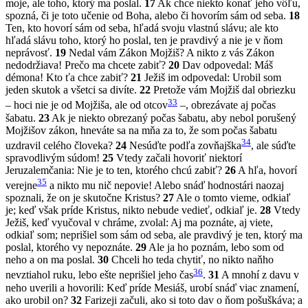
moje, ale toho, ktorý ma poslal.
17
Ak chce niekto konať jeho vôľu,
spozná, či je toto učenie od Boha, alebo či hovorím sám od seba.
18
Ten, kto hovorí sám od seba, hľadá svoju vlastnú slávu; ale kto
hľadá slávu toho, ktorý ho poslal, ten je pravdivý a nie je v ňom
neprávosť.
19
Nedal vám Zákon Mojžiš? A nikto z vás Zákon
nedodržiava! Prečo ma chcete zabiť?
20
Dav odpovedal: Máš
démona! Kto ťa chce zabiť?
21
Ježiš im odpovedal: Urobil som
jeden skutok a všetci sa divíte.
22
Pretože vám Mojžiš dal obriezku
33
– hoci nie je od Mojžiša, ale od otcov
–, obrezávate aj počas
šabatu.
23
Ak je niekto obrezaný počas šabatu, aby nebol porušený
Mojžišov zákon, hneváte sa na mňa za to, že som počas šabatu
34
uzdravil celého človeka?
24
Nesúďte podľa zovňajška
, ale súďte
spravodlivým súdom!
25
Vtedy začali hovoriť niektorí
Jeruzalemčania: Nie je to ten, ktorého chcú zabiť?
26
A hľa, hovorí
35
verejne
a nikto mu nič nepovie! Alebo snáď hodnostári naozaj
spoznali, že on je skutočne Kristus?
27
Ale o tomto vieme, odkiaľ
je; keď však príde Kristus, nikto nebude vedieť, odkiaľ je.
28
Vtedy
Ježiš, keď vyučoval v chráme, zvolal: Aj ma poznáte, aj viete,
odkiaľ som; neprišiel som sám od seba, ale pravdivý je ten, ktorý ma
poslal, ktorého vy nepoznáte.
29
Ale ja ho poznám, lebo som od
neho a on ma poslal.
30
Chceli ho teda chytiť, no nikto naňho
36
nevztiahol ruku, lebo ešte neprišiel jeho čas
.
31
A mnohí z davu v
neho uverili a hovorili: Keď príde Mesiáš, urobí snáď viac znamení,
ako urobil on?
32
Farizeji začuli, ako si toto dav o ňom pošuškáva; a